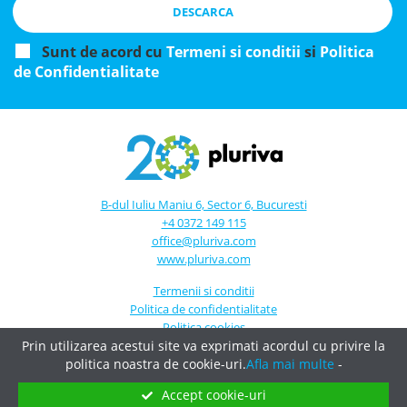
DESCARCA
Sunt de acord cu
Termeni si conditii
si
Politica
de Confidentialitate
B-dul Iuliu Maniu 6, Sector 6, Bucuresti
+4 0372 149 115
office@pluriva.com
www.pluriva.com
Termenii si conditii
Politica de confidentialitate
Politica cookies
ANPC
Prin utilizarea acestui site va exprimati acordul cu privire la
politica noastra de cookie-uri.
Afla mai multe
-
Designed by
Incognito Concept
Accept cookie-uri
Solutii si servicii IT&C personalizate.